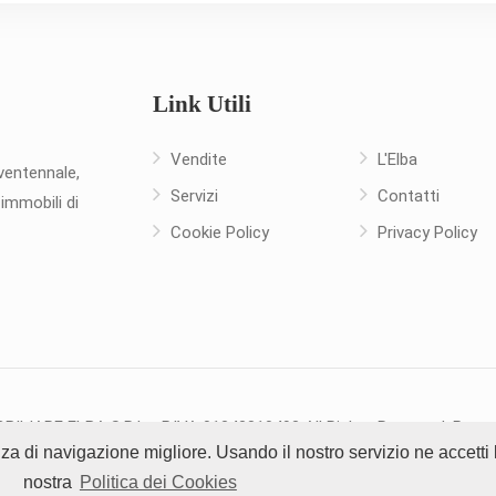
Link Utili
Vendite
L'Elba
ventennale,
Servizi
Contatti
immobili di
Cookie Policy
Privacy Policy
ILIARE ELBA S.R.L - P.IVA 01343810493 All Rights Reserved. Powe
enza di navigazione migliore. Usando il nostro servizio ne accetti
roprietà dei Titolari dell'agenzia immobiliare pertanto è vietata la co
nostra
Politica dei Cookies