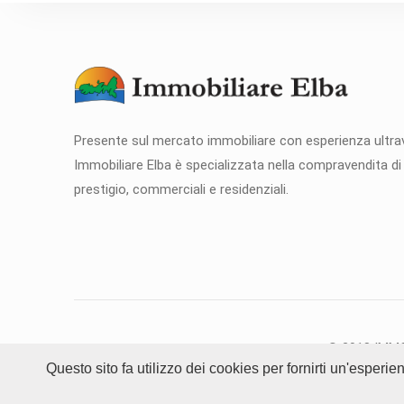
Presente sul mercato immobiliare con esperienza ultra
Immobiliare Elba è specializzata nella compravendita di 
prestigio, commerciali e residenziali.
© 2018 IMMOB
Questo sito fa utilizzo dei cookies per fornirti un'esperi
Tutte le fotografie all'interno del sito sono p