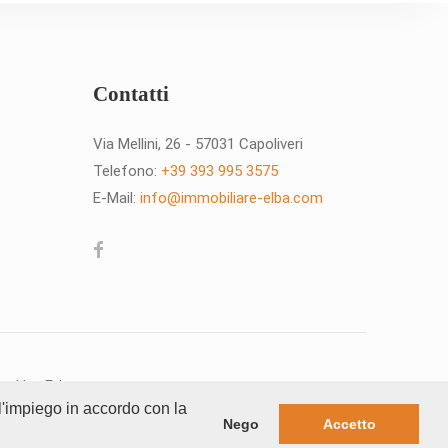
Contatti
Via Mellini, 26 - 57031 Capoliveri
Telefono:
+39 393 995 3575
E-Mail:
info@immobiliare-elba.com
red by:
E-lane
 l'impiego in accordo con la
pia e l'utilizzo senza consenso del proprietario
Nego
Accetto