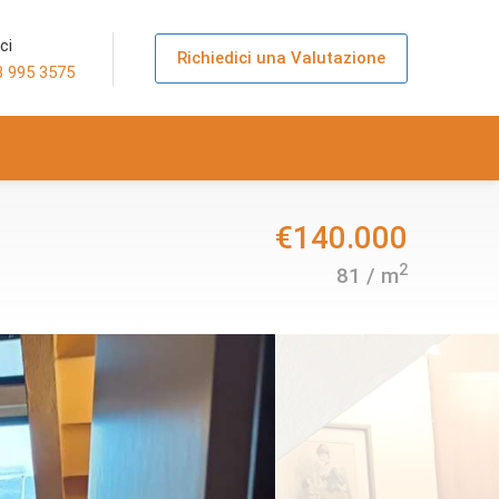
ci
Richiedici una Valutazione
3 995 3575
€140.000
2
81 / m